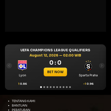
UEFA CHAMPIONS LEAGUE QUALIFIERS
August 12, 2026 — 01:30 WIB
0 : 0
Previous
Next
BET NOW
aha
SK Sturm Graz
Fenerbahce
6
-0.5
0.95
0.5
0.87
TENTANG KAMI
BANTUAN
PERATURAN