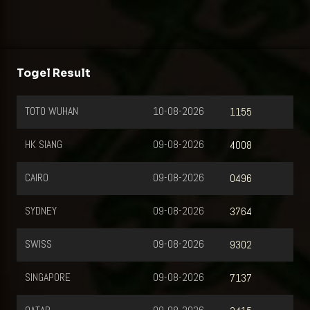
Togel Result
TOTO WUHAN
10-08-2026
1155
HK SIANG
09-08-2026
4008
CAIRO
09-08-2026
0496
SYDNEY
09-08-2026
3764
SWISS
09-08-2026
9302
SINGAPORE
09-08-2026
7137