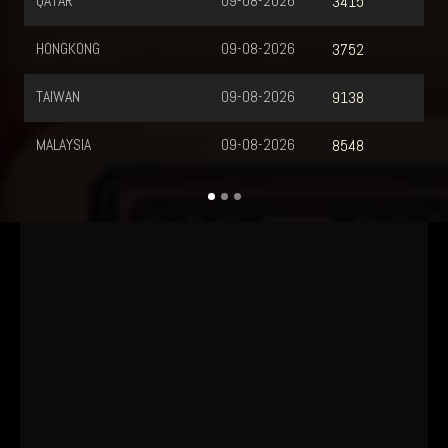
QATAR
09-08-2026
3415
HONGKONG
09-08-2026
3752
TAIWAN
09-08-2026
9138
MALAYSIA
09-08-2026
8548