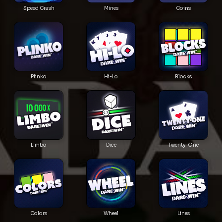
Speed Crash
Mines
Coins
Plinko
Hi-Lo
Blocks
Limbo
Dice
Twenty-One
Colors
Wheel
Lines