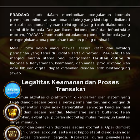
PRADA4D
hadir dalam memberikan pengalaman bermain
permainan online taruhan secara daring yang kini dapat dinikmati
melalui satu pusat layanan terintegrasi yang telah diakui secara
resmi di Indonesia. Dengan lisensi Internasional dan infrastruktur
modern, PRADA4D memenuhi antusiasme pemain Indonesia yang
menginginkan arena permainan taruhan paling diminati.
Melalui tata kelola yang diawasi secara ketat dan katalog
permainan yang terus di update serta diperbarui, PRADA4D telah
menjadi sarana utama bagi penggemar
taruhan online
di
Indonesia. Kenyamanan, keamanan, dan variasi produk dipadukan
agar hiburan digital dapat dirasakan dengan lebih bertanggung
jawab.
Legalitas Keamanan dan Proses
Transaksi
Semua aktivitas di platform ini dikendalikan oleh sistem yang
telah diaudit secara berkala, serta permainan taruhan dibangun di
atas generator angka acak bersertifikat, sehingga keadilan hasil
dapat diuji secara mandiri. Mekanisme smart buffering telah
diterapkan; akibatnya, putaran slot tetap mulus meskipun kualitas
sinyal menurun.
Setor dan penarikan diproses secara otomatis. Opsi dompet
elektronik, virtual account, serta aset kripto stabil disediakan agar
fleksibilitas transaksi terjaga. Rata-rata durasi penyelesaian